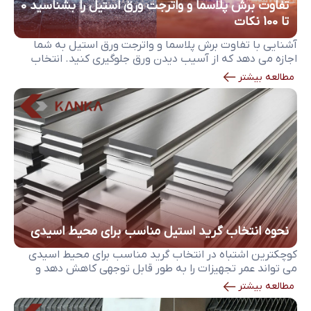
تفاوت برش پلاسما و واترجت ورق استیل را بشناسید 0
تا 100 نکات
آشنایی با تفاوت برش پلاسما و واترجت ورق استیل به شما
اجازه می دهد که از آسیب دیدن ورق جلوگیری کنید. انتخاب
نادرست روش برش می تواند یک ورق استیل سالم را به قطعه
مطالعه بیشتر
ای با لبه سوخته، تاب خورده یا پرهزینه تبدیل کند. پلاسما و
واترجت هر دو برای برش استنلس استیل کاربرد دارند، […]
نحوه انتخاب گرید استیل مناسب برای محیط اسیدی
کوچکترین اشتباه در انتخاب گرید مناسب برای محیط اسیدی
می تواند عمر تجهیزات را به طور قابل توجهی کاهش دهد و
حتی ایمنی فرآیندهای صنعتی را به خطر بیاندازد. در صنایع
مطالعه بیشتر
شیمیایی، نفت و گاز، داروسازی، صنایع غذایی، پتروشیمی و
حتی سیستم های تصفیه آب، تماس مداوم با اسیدهای