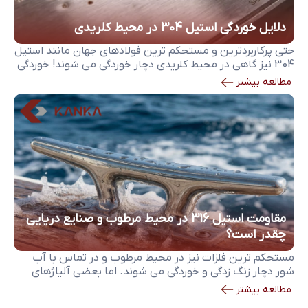
دلایل خوردگی استیل 304 در محیط کلریدی
حتی پرکاربردترین و مستحکم‌ ترین فولادهای جهان مانند استیل
304 نیز گاهی در محیط کلریدی دچار خوردگی می شوند! خوردگی
استیل 304 در محیط کلریدی به علت حضور یون اتفاق می افتد
مطالعه بیشتر
و با علائمی مانند زنگ زدگی و ایجاد حفره های ریز روی سطح
خود را نشان می دهد. شناخت علت خوردگی استیل 304 […]
مقاومت استیل 316 در محیط مرطوب و صنایع دریایی
چقدر است؟
مستحکم ترین فلزات نیز در محیط مرطوب و در تماس با آب
شور دچار زنگ زدگی و خوردگی می شوند. اما بعضی آلیاژهای
مهندسی شده توانایی مقاومت در برابر این شرایط سخت را
مطالعه بیشتر
دارند. در میان آن ها، استیل 316 یکی از شناخته شده ترین و